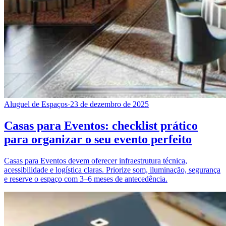
Aluguel de Espaços
·
23 de dezembro de 2025
Casas para Eventos: checklist prático
para organizar o seu evento perfeito
Casas para Eventos devem oferecer infraestrutura técnica,
acessibilidade e logística claras. Priorize som, iluminação, segurança
e reserve o espaço com 3–6 meses de antecedência.