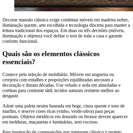
Decorar mansão clássica exige combinar móveis em madeira nobre,
iluminação quente, arte escolhida e tecnologia discreta para manter a
leitura tradicional dos espaços. Em duas ou três decisões (móveis,
iluminação e objetos) você define o tom de toda a casa e garante
conforto funcional.
Quais são os elementos clássicos
essenciais?
Comece pela seleção de mobiliário. Móveis em nogueira ou
cerejeira com entalhes e proporções equilibradas ancoram a
decoração e duram décadas. Use veludo e seda em almofadas e
cortinas para contraste tátil; tecidos naturais resistem melhor ao
desgaste.
Adote uma paleta neutra baseada em bege, cinza quente e tons de
marfim, e reserve cores ricas (vinho, verde-oliva) para peças
pontuais. Objetos metálicos em dourado ou bronze devem aparecer
em molduras, maçanetas e luminárias, sem excesso.
Para inspiração de composições que misturam clássico e projeto