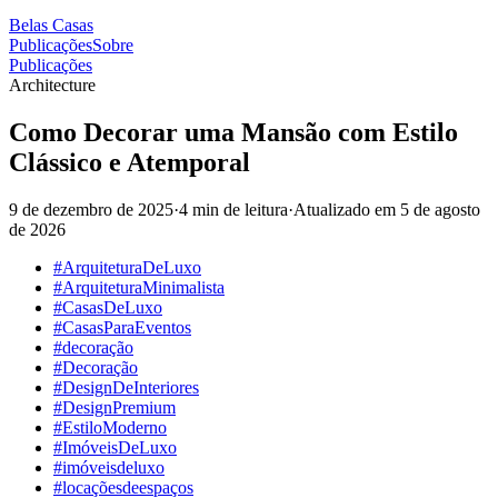
Belas Casas
Publicações
Sobre
Publicações
Architecture
Como Decorar uma Mansão com Estilo
Clássico e Atemporal
9 de dezembro de 2025
·
4 min de leitura
·
Atualizado em
5 de agosto
de 2026
#ArquiteturaDeLuxo
#ArquiteturaMinimalista
#CasasDeLuxo
#CasasParaEventos
#decoração
#Decoração
#DesignDeInteriores
#DesignPremium
#EstiloModerno
#ImóveisDeLuxo
#imóveisdeluxo
#locaçõesdeespaços