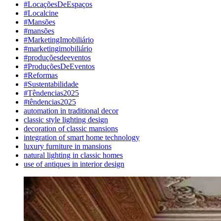
#LocaçõesDeEspaços
#Localcine
#Mansões
#mansões
#MarketingImobiliário
#marketingimobiliário
#produçõesdeeventos
#ProduçõesDeEventos
#Reformas
#Sustentabilidade
#Têndencias2025
#têndencias2025
automation in traditional decor
classic style lighting design
decoration of classic mansions
integration of smart home technology
luxury furniture in mansions
natural lighting in classic homes
use of antiques in interior design