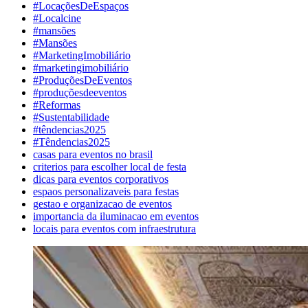
#LocaçõesDeEspaços
#Localcine
#mansões
#Mansões
#MarketingImobiliário
#marketingimobiliário
#ProduçõesDeEventos
#produçõesdeeventos
#Reformas
#Sustentabilidade
#têndencias2025
#Têndencias2025
casas para eventos no brasil
criterios para escolher local de festa
dicas para eventos corporativos
espaos personalizaveis para festas
gestao e organizacao de eventos
importancia da iluminacao em eventos
locais para eventos com infraestrutura