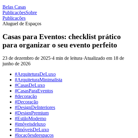
Belas Casas
Publicações
Sobre
Publicações
Aluguel de Espaços
Casas para Eventos: checklist prático
para organizar o seu evento perfeito
23 de dezembro de 2025
·
4 min de leitura
·
Atualizado em
18 de
junho de 2026
#ArquiteturaDeLuxo
#ArquiteturaMinimalista
#CasasDeLuxo
#CasasParaEventos
#decoração
#Decoração
#DesignDeInteriores
#DesignPremium
#EstiloModerno
#imóveisdeluxo
#ImóveisDeLuxo
#locaçõesdeespaços