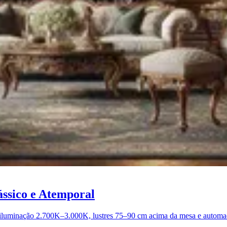
ssico e Atemporal
iluminação 2.700K–3.000K, lustres 75–90 cm acima da mesa e automação 