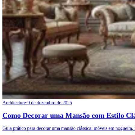
Architecture
·
9 de dezembro de 2025
Como Decorar uma Mansão com Estilo Clá
Guia prático para decorar uma mansão clássica: móveis em nogueira, 