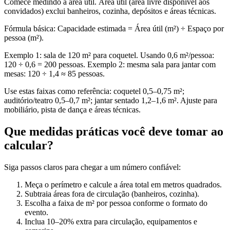
Comece medindo a área útil. Área útil (área livre disponível aos
convidados) exclui banheiros, cozinha, depósitos e áreas técnicas.
Fórmula básica: Capacidade estimada = Área útil (m²) ÷ Espaço por
pessoa (m²).
Exemplo 1: sala de 120 m² para coquetel. Usando 0,6 m²/pessoa:
120 ÷ 0,6 = 200 pessoas. Exemplo 2: mesma sala para jantar com
mesas: 120 ÷ 1,4 ≈ 85 pessoas.
Use estas faixas como referência: coquetel 0,5–0,75 m²;
auditório/teatro 0,5–0,7 m²; jantar sentado 1,2–1,6 m². Ajuste para
mobiliário, pista de dança e áreas técnicas.
Que medidas práticas você deve tomar ao
calcular?
Siga passos claros para chegar a um número confiável:
Meça o perímetro e calcule a área total em metros quadrados.
Subtraia áreas fora de circulação (banheiros, cozinha).
Escolha a faixa de m² por pessoa conforme o formato do
evento.
Inclua 10–20% extra para circulação, equipamentos e