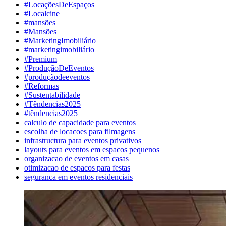
#LocaçõesDeEspaços
#Localcine
#mansões
#Mansões
#MarketingImobiliário
#marketingimobiliário
#Premium
#ProduçãoDeEventos
#produçãodeeventos
#Reformas
#Sustentabilidade
#Têndencias2025
#têndencias2025
calculo de capacidade para eventos
escolha de locacoes para filmagens
infrastructura para eventos privativos
layouts para eventos em espacos pequenos
organizacao de eventos em casas
otimizacao de espacos para festas
seguranca em eventos residenciais