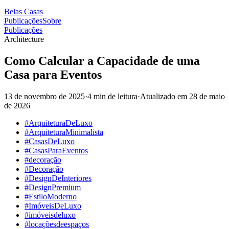
Belas Casas
Publicações
Sobre
Publicações
Architecture
Como Calcular a Capacidade de uma
Casa para Eventos
13 de novembro de 2025
·
4 min de leitura
·
Atualizado em
28 de maio
de 2026
#ArquiteturaDeLuxo
#ArquiteturaMinimalista
#CasasDeLuxo
#CasasParaEventos
#decoração
#Decoração
#DesignDeInteriores
#DesignPremium
#EstiloModerno
#ImóveisDeLuxo
#imóveisdeluxo
#locaçõesdeespaços