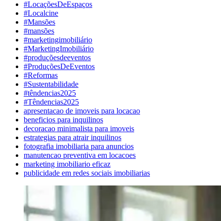
#LocaçõesDeEspaços
#Localcine
#Mansões
#mansões
#marketingimobiliário
#MarketingImobiliário
#produçõesdeeventos
#ProduçõesDeEventos
#Reformas
#Sustentabilidade
#têndencias2025
#Têndencias2025
apresentacao de imoveis para locacao
beneficios para inquilinos
decoracao minimalista para imoveis
estrategias para atrair inquilinos
fotografia imobiliaria para anuncios
manutencao preventiva em locacoes
marketing imobiliario eficaz
publicidade em redes sociais imobiliarias