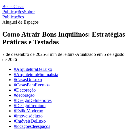
Belas Casas
Publicações
Sobre
Publicações
Aluguel de Espaços
Como Atrair Bons Inquilinos: Estratégias
Práticas e Testadas
7 de dezembro de 2025
·
3 min de leitura
·
Atualizado em
5 de agosto
de 2026
#ArquiteturaDeLuxo
#ArquiteturaMinimalista
#CasasDeLuxo
#CasasParaEventos
#Decoração
#decoração
#DesignDeInteriores
#DesignPremium
#EstiloModerno
#imóveisdeluxo
#ImóveisDeLuxo
#locaçõesdeespaços