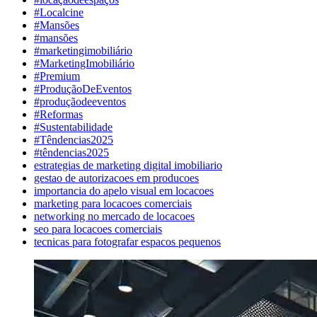
#Localcine
#Mansões
#mansões
#marketingimobiliário
#MarketingImobiliário
#Premium
#ProduçãoDeEventos
#produçãodeeventos
#Reformas
#Sustentabilidade
#Têndencias2025
#têndencias2025
estrategias de marketing digital imobiliario
gestao de autorizacoes em producoes
importancia do apelo visual em locacoes
marketing para locacoes comerciais
networking no mercado de locacoes
seo para locacoes comerciais
tecnicas para fotografar espacos pequenos