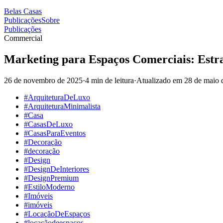
Belas Casas
Publicações
Sobre
Publicações
Commercial
Marketing para Espaços Comerciais: Estr
26 de novembro de 2025
·
4 min de leitura
·
Atualizado em
28 de maio 
#ArquiteturaDeLuxo
#ArquiteturaMinimalista
#Casa
#CasasDeLuxo
#CasasParaEventos
#Decoração
#decoração
#Design
#DesignDeInteriores
#DesignPremium
#EstiloModerno
#Imóveis
#imóveis
#LocaçãoDeEspaços
#locaçãodeespaços