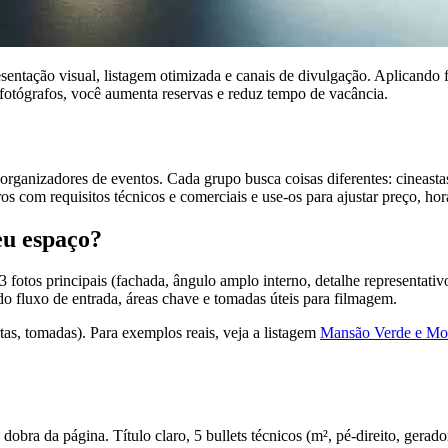
entação visual, listagem otimizada e canais de divulgação. Aplicando f
fotógrafos, você aumenta reservas e reduz tempo de vacância.
rganizadores de eventos. Cada grupo busca coisas diferentes: cineastas
os com requisitos técnicos e comerciais e use-os para ajustar preço, horá
eu espaço?
3 fotos principais (fachada, ângulo amplo interno, detalhe representati
fluxo de entrada, áreas chave e tomadas úteis para filmagem.
rtas, tomadas). Para exemplos reais, veja a listagem
Mansão Verde e Mod
obra da página. Título claro, 5 bullets técnicos (m², pé-direito, gerado