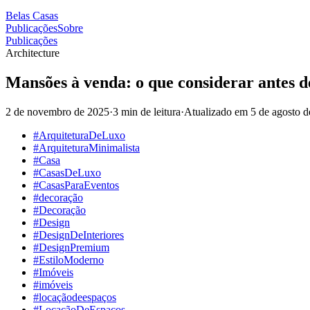
Belas Casas
Publicações
Sobre
Publicações
Architecture
Mansões à venda: o que considerar antes 
2 de novembro de 2025
·
3 min de leitura
·
Atualizado em
5 de agosto 
#ArquiteturaDeLuxo
#ArquiteturaMinimalista
#Casa
#CasasDeLuxo
#CasasParaEventos
#decoração
#Decoração
#Design
#DesignDeInteriores
#DesignPremium
#EstiloModerno
#Imóveis
#imóveis
#locaçãodeespaços
#LocaçãoDeEspaços