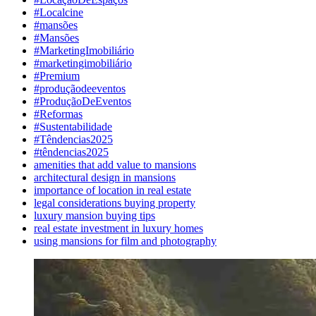
#Localcine
#mansões
#Mansões
#MarketingImobiliário
#marketingimobiliário
#Premium
#produçãodeeventos
#ProduçãoDeEventos
#Reformas
#Sustentabilidade
#Têndencias2025
#têndencias2025
amenities that add value to mansions
architectural design in mansions
importance of location in real estate
legal considerations buying property
luxury mansion buying tips
real estate investment in luxury homes
using mansions for film and photography