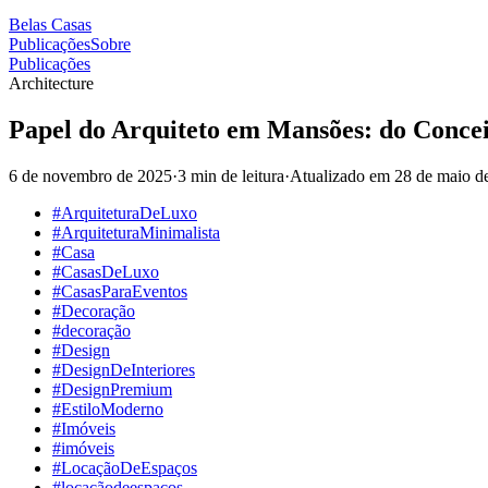
Belas Casas
Publicações
Sobre
Publicações
Architecture
Papel do Arquiteto em Mansões: do Conce
6 de novembro de 2025
·
3 min de leitura
·
Atualizado em
28 de maio d
#ArquiteturaDeLuxo
#ArquiteturaMinimalista
#Casa
#CasasDeLuxo
#CasasParaEventos
#Decoração
#decoração
#Design
#DesignDeInteriores
#DesignPremium
#EstiloModerno
#Imóveis
#imóveis
#LocaçãoDeEspaços
#locaçãodeespaços