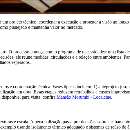
um projeto técnico, coordenar a execução e proteger a visão ao longo d
como planejado e mantenha valor no mercado.
laro. O processo começa com o programa de necessidades: uma lista de f
ecisões; ele reúne medidas, circulações e a relação entre ambientes. Par
ltados esperados.
tos e coordenação técnica. Fases típicas incluem: 1) anteprojeto (esque
 fiscalização em obra. Essas etapas reduzem retrabalhos e custos imprev
disponível para visita, confira
Mansão Morumbi - Localcine
.
texturas e escala. A personalização passa por decisões sobre acabamentos
 exemplo usando isolamento térmico adequado e sistemas de reúso de águ