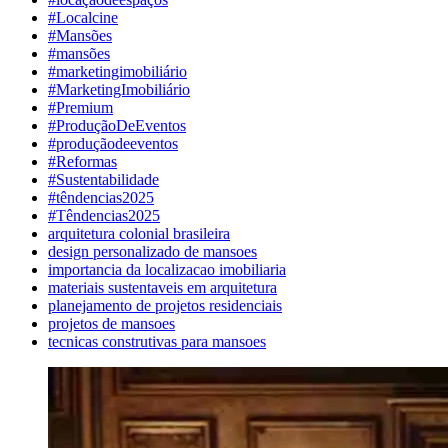
#Localcine
#Mansões
#mansões
#marketingimobiliário
#MarketingImobiliário
#Premium
#ProduçãoDeEventos
#produçãodeeventos
#Reformas
#Sustentabilidade
#têndencias2025
#Têndencias2025
arquitetura colonial brasileira
design personalizado de mansoes
importancia da localizacao imobiliaria
materiais sustentaveis em arquitetura
planejamento de projetos residenciais
projetos de mansoes
tecnicas construtivas para mansoes