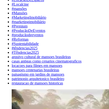
#Localcine
#mansões
#Mansões
#MarketingImobiliário
#marketingimobiliário
#Premium
#ProduçãoDeEventos
#produçãodeeventos
#Reformas
#Sustentabilidade
#têndencias2025
#Têndencias2025
arquivo cultural de mansoes brasileiras
casas antigas como cenarios cinematograficos
locacoes para filmes em mansoes
mansoes centenarias brasileiras
paisagismo em jardins de mansoes
patrimonio arquitetonico brasileiro
restauracao de mansoes historicas