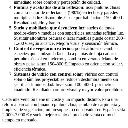
inmediato sobre confort y percepción de calidad.
Pintura y acabados de alta reflexión:
usar pinturas claras
con alto factor de reflectancia (>80%) en techos y paredes
multiplica la luz disponible. Coste por habitación: 150–400 €.
Resultado rápido y barato.
Suelo y mobiliario que devuelven luz:
suelos de tonos
medios-claro y muebles con superficies satinadas reflejan luz.
Sustituir alfombras oscuras o lacar muebles puede costar 200–
1.200 € según alcance. Mejora visual y sensación térmica.
Control de vegetación exterior:
podar árboles o cambiar
especies que tamizan la fachada a plantas de hoja caduca
permite más sol en invierno y sombra en verano. Mano de
obra y paisajismo: 150–800 €. Impacto en orientación solar y
eficiencia térmica.
Sistemas de vidrio con control solar:
vidrios con control
solar o láminas proyectables reducen deslumbramiento sin
sacrificar luminosidad. Inversión: 100–400 € por metro
cuadrado. Resultado: confort visual y mayor valor percibido.
Cada intervención tiene un coste y un impacto distinto. Para una
reforma parcial combinando pintura clara, cambio de carpintería y
limpieza de vegetación, un presupuesto conservador en España sería
2.000–7.000 € y suele mejorar tanto el precio de venta como el
tiempo en mercado.