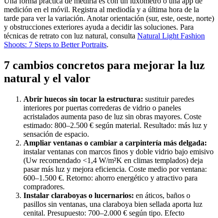
Una forma práctica de medirla es con un luxómetro o una app de
medición en el móvil. Registra al mediodía y a última hora de la
tarde para ver la variación. Anotar orientación (sur, este, oeste, norte)
y obstrucciones exteriores ayuda a decidir las soluciones. Para
técnicas de retrato con luz natural, consulta
Natural Light Fashion
Shoots: 7 Steps to Better Portraits
.
7 cambios concretos para mejorar la luz
natural y el valor
Abrir huecos sin tocar la estructura:
sustituir paredes
interiores por puertas correderas de vidrio o paneles
acristalados aumenta paso de luz sin obras mayores. Coste
estimado: 800–2.500 € según material. Resultado: más luz y
sensación de espacio.
Ampliar ventanas o cambiar a carpintería más delgada:
instalar ventanas con marcos finos y doble vidrio bajo emisivo
(Uw recomendado <1,4 W/m²K en climas templados) deja
pasar más luz y mejora eficiencia. Coste medio por ventana:
600–1.500 €. Retorno: ahorro energético y atractivo para
compradores.
Instalar claraboyas o lucernarios:
en áticos, baños o
pasillos sin ventanas, una claraboya bien sellada aporta luz
cenital. Presupuesto: 700–2.000 € según tipo. Efecto