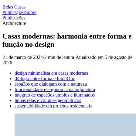
Belas Casas
Publicações
Sobre
Publicações
Architecture
Casas modernas: harmonia entre forma e
função no design
21 de março de 2024
·
2 min de leitura
·
Atualizado em
5 de agosto de
2026
design minimalista em casas modernas
di5logo entre forma e fun2315o
espa3os que dialogam com a natureza
funcionalidade e ergonomia na arquitetura
integrao de espac3os amplos e iluminados
linhas retas e volumes geom3tricos
sustentabilidade em projetos residenciais