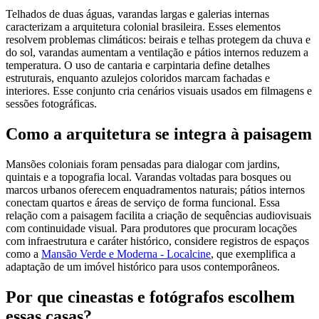
Telhados de duas águas, varandas largas e galerias internas
caracterizam a arquitetura colonial brasileira. Esses elementos
resolvem problemas climáticos: beirais e telhas protegem da chuva e
do sol, varandas aumentam a ventilação e pátios internos reduzem a
temperatura. O uso de cantaria e carpintaria define detalhes
estruturais, enquanto azulejos coloridos marcam fachadas e
interiores. Esse conjunto cria cenários visuais usados em filmagens e
sessões fotográficas.
Como a arquitetura se integra à paisagem
Mansões coloniais foram pensadas para dialogar com jardins,
quintais e a topografia local. Varandas voltadas para bosques ou
marcos urbanos oferecem enquadramentos naturais; pátios internos
conectam quartos e áreas de serviço de forma funcional. Essa
relação com a paisagem facilita a criação de sequências audiovisuais
com continuidade visual. Para produtores que procuram locações
com infraestrutura e caráter histórico, considere registros de espaços
como a
Mansão Verde e Moderna - Localcine
, que exemplifica a
adaptação de um imóvel histórico para usos contemporâneos.
Por que cineastas e fotógrafos escolhem
essas casas?