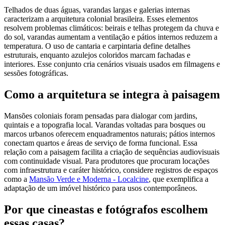
Telhados de duas águas, varandas largas e galerias internas
caracterizam a arquitetura colonial brasileira. Esses elementos
resolvem problemas climáticos: beirais e telhas protegem da chuva e
do sol, varandas aumentam a ventilação e pátios internos reduzem a
temperatura. O uso de cantaria e carpintaria define detalhes
estruturais, enquanto azulejos coloridos marcam fachadas e
interiores. Esse conjunto cria cenários visuais usados em filmagens e
sessões fotográficas.
Como a arquitetura se integra à paisagem
Mansões coloniais foram pensadas para dialogar com jardins,
quintais e a topografia local. Varandas voltadas para bosques ou
marcos urbanos oferecem enquadramentos naturais; pátios internos
conectam quartos e áreas de serviço de forma funcional. Essa
relação com a paisagem facilita a criação de sequências audiovisuais
com continuidade visual. Para produtores que procuram locações
com infraestrutura e caráter histórico, considere registros de espaços
como a
Mansão Verde e Moderna - Localcine
, que exemplifica a
adaptação de um imóvel histórico para usos contemporâneos.
Por que cineastas e fotógrafos escolhem
essas casas?