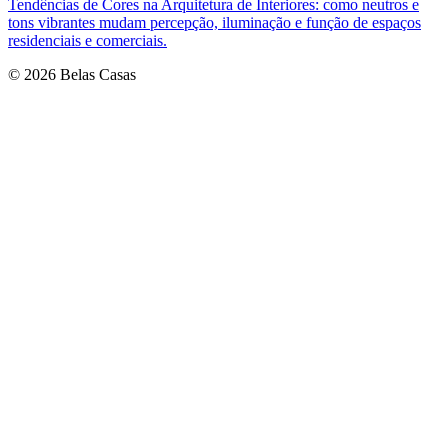
Tendências de Cores na Arquitetura de Interiores: como neutros e
tons vibrantes mudam percepção, iluminação e função de espaços
residenciais e comerciais.
© 2026 Belas Casas