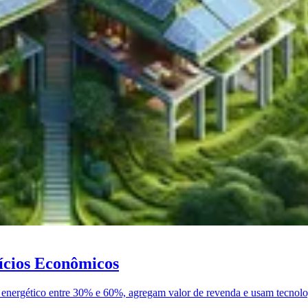
fícios Econômicos
nergético entre 30% e 60%, agregam valor de revenda e usam tecnolog