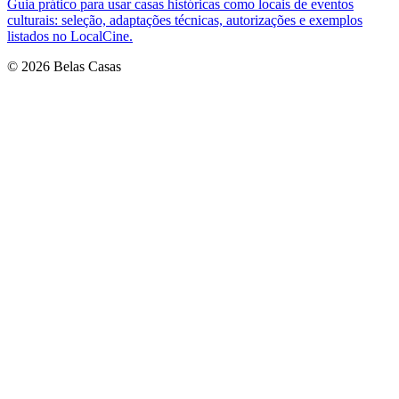
Guia prático para usar casas históricas como locais de eventos
culturais: seleção, adaptações técnicas, autorizações e exemplos
listados no LocalCine.
© 2026 Belas Casas