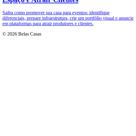
Saiba como promover sua casa para eventos: identifique
diferenciais, prepare infraestrutura, crie um portfólio visual e anuncie
em plataformas para atrair produtores e clientes.
© 2026 Belas Casas