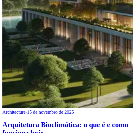
Architecture
·
15 de novembro de 2025
Arquitetura Bioclimática: o que é e como
funciona hoje