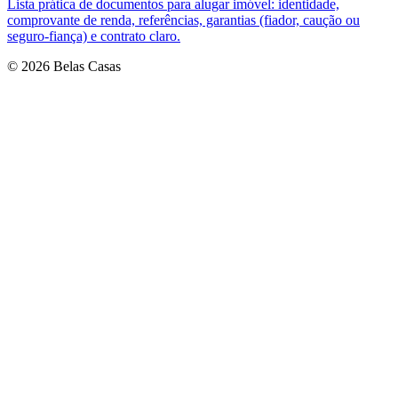
Lista prática de documentos para alugar imóvel: identidade,
comprovante de renda, referências, garantias (fiador, caução ou
seguro-fiança) e contrato claro.
© 2026 Belas Casas