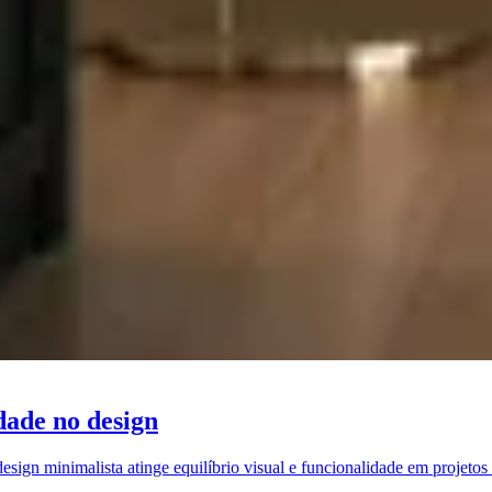
dade no design
ign minimalista atinge equilíbrio visual e funcionalidade em projetos r