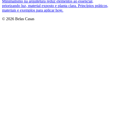
Minimalismo na arquitetura reduz elementos ao essencial,
priorizando luz, material exposto e planta clara. Princípios práticos,
materiais e exemplos para aplicar hoje.
© 2026 Belas Casas