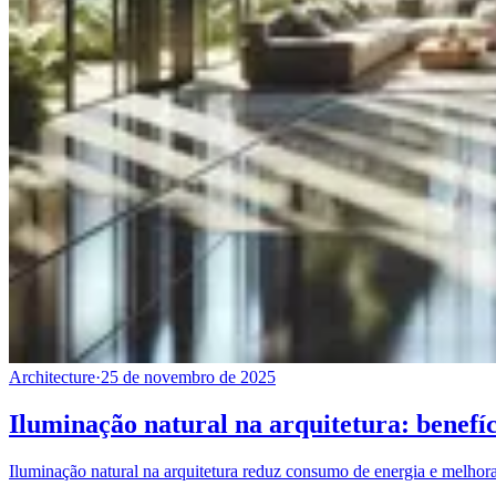
Architecture
·
25 de novembro de 2025
Iluminação natural na arquitetura: benefíci
Iluminação natural na arquitetura reduz consumo de energia e melhora o