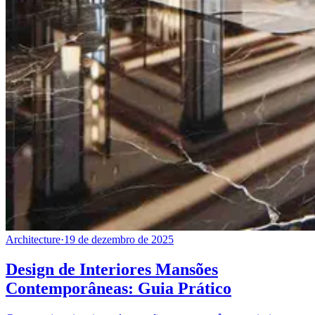
Architecture
·
19 de dezembro de 2025
Design de Interiores Mansões
Contemporâneas: Guia Prático