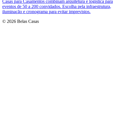
Casas para Casamentos combinam arquitetura e logística para
eventos de 50 a 200 convidados. Escolha pela infraestrutura,
iluminação e cronograma para evitar imprevistos.
© 2026 Belas Casas