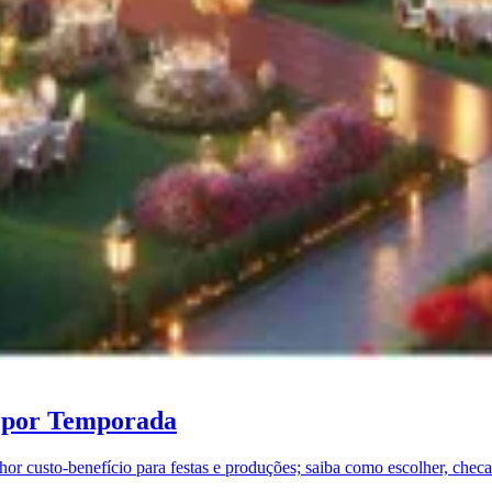
l por Temporada
r custo-benefício para festas e produções; saiba como escolher, checar