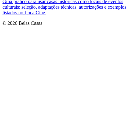
Guia prático para usar casas históricas como locais de eventos
culturais: seleção, adaptações técnicas, autorizações e exemplos
listados no LocalCine.
© 2026 Belas Casas