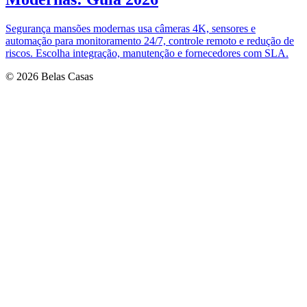
Segurança mansões modernas usa câmeras 4K, sensores e
automação para monitoramento 24/7, controle remoto e redução de
riscos. Escolha integração, manutenção e fornecedores com SLA.
© 2026 Belas Casas