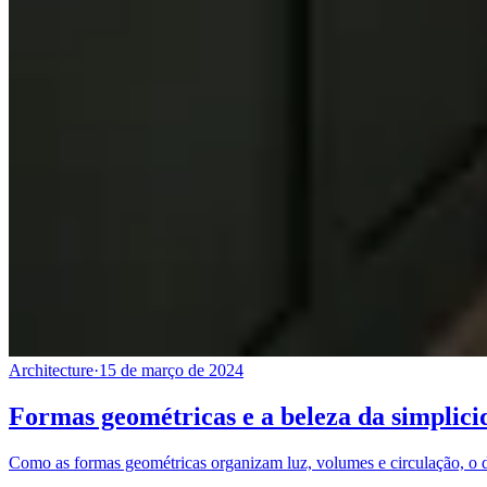
Architecture
·
15 de março de 2024
Formas geométricas e a beleza da simplici
Como as formas geométricas organizam luz, volumes e circulação, o des