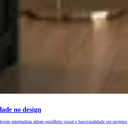
dade no design
ign minimalista atinge equilíbrio visual e funcionalidade em projetos r