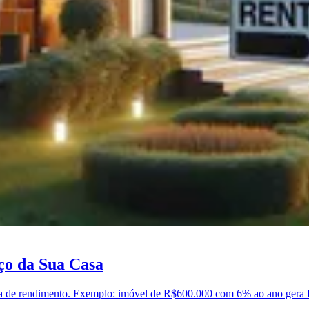
ço da Sua Casa
la de rendimento. Exemplo: imóvel de R$600.000 com 6% ao ano gera R$