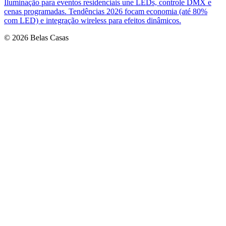
Iluminação para eventos residenciais une LEDs, controle DMX e
cenas programadas. Tendências 2026 focam economia (até 80%
com LED) e integração wireless para efeitos dinâmicos.
© 2026 Belas Casas