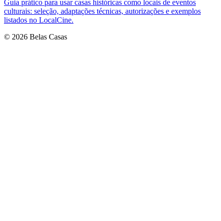
Guia prático para usar casas históricas como locais de eventos
culturais: seleção, adaptações técnicas, autorizações e exemplos
listados no LocalCine.
© 2026 Belas Casas