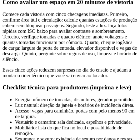
Como avaliar um espaço em 20 minutos de vistoria
Comece cada vistoria com cinco checagens imediatas. Primeiro,
confirme área útil e circulação: calcule quantas estações de produção
cabem sem bloquear passagens. Segundo, teste a luz: faça fotos
rápidas com ISO baixo para avaliar contraste e sombreamento.
Terceiro, verifique tomadas e quadro elétrico: anote voltagens e
quantas tomadas funcionam por cômodo. Quarto, cheque logística
de carga: largura da porta de entrada, elevador disponível e vagas de
descarga. Quinto, pergunte sobre regras de uso, limpeza e horário de
silêncio.
Essas cinco ações reduzem surpresas no dia do ensaio e ajudam a
montar o rider técnico que você vai enviar ao locador.
Checklist técnica para produtores (imprima e leve)
Energia: número de tomadas, disjuntores, gerador permitido.
Luz natural: direção da janela e horários de incidência direta.
Acesso: vagas para caminhão, portas com pelo menos 90 cm
de largura.
Vestuário e camarim: sala dedicada, espelhos e privacidade.
Mobiliário: lista do que fica no local e possibilidade de
remoção.
Segurança e seguro: exigência de seguro por danos e regras