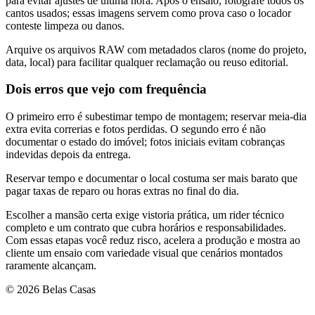
para evitar ajustes de última hora. Após o ensaio, fotografe todos os
cantos usados; essas imagens servem como prova caso o locador
conteste limpeza ou danos.
Arquive os arquivos RAW com metadados claros (nome do projeto,
data, local) para facilitar qualquer reclamação ou reuso editorial.
Dois erros que vejo com frequência
O primeiro erro é subestimar tempo de montagem; reservar meia-dia
extra evita correrias e fotos perdidas. O segundo erro é não
documentar o estado do imóvel; fotos iniciais evitam cobranças
indevidas depois da entrega.
Reservar tempo e documentar o local costuma ser mais barato que
pagar taxas de reparo ou horas extras no final do dia.
Escolher a mansão certa exige vistoria prática, um rider técnico
completo e um contrato que cubra horários e responsabilidades.
Com essas etapas você reduz risco, acelera a produção e mostra ao
cliente um ensaio com variedade visual que cenários montados
raramente alcançam.
© 2026 Belas Casas