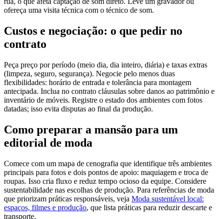
rua, o que afeta captação de som direto. Leve um gravador ou
ofereça uma visita técnica com o técnico de som.
Custos e negociação: o que pedir no
contrato
Peça preço por período (meio dia, dia inteiro, diária) e taxas extras
(limpeza, seguro, segurança). Negocie pelo menos duas
flexibilidades: horário de entrada e tolerância para montagem
antecipada. Inclua no contrato cláusulas sobre danos ao patrimônio e
inventário de móveis. Registre o estado dos ambientes com fotos
datadas; isso evita disputas ao final da produção.
Como preparar a mansão para um
editorial de moda
Comece com um mapa de cenografia que identifique três ambientes
principais para fotos e dois pontos de apoio: maquiagem e troca de
roupas. Isso cria fluxo e reduz tempo ocioso da equipe. Considere
sustentabilidade nas escolhas de produção. Para referências de moda
que priorizam práticas responsáveis, veja
Moda sustentável local:
espaços, filmes e produção
, que lista práticas para reduzir descarte e
transporte.