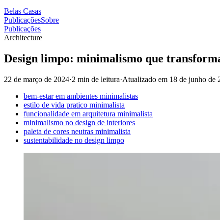
Belas Casas
Publicações
Sobre
Publicações
Architecture
Design limpo: minimalismo que transforma
22 de março de 2024
·
2 min de leitura
·
Atualizado em
18 de junho de 
bem-estar em ambientes minimalistas
estilo de vida pratico minimalista
funcionalidade em arquitetura minimalista
minimalismo no design de interiores
paleta de cores neutras minimalista
sustentabilidade no design limpo